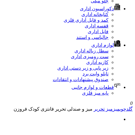
جلو مبلی
دکوراسیون اداری
کتابخانه اداری
کمد و فایل اداری فلزی
قفسه اداری
فایل اداری
جالباسی و استند
لوازم اداری
سطل زباله اداری
ست رومیزی اداری
کازیه اداری
زیر پایی و زیر دستی اداری
تابلو وایت برد
صندوق پیشنهادات و انتقادات
قطعات و لوازم جانبی
پایه میز فلزی
0
گلدچوب
میز
میز تحریر
میز و صندلی تحریر فانتزی کودک فروزن