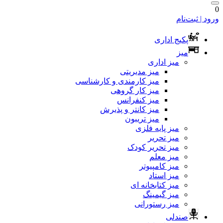
0
ورود | ثبت‌نام
پکیج اداری
میز
میز اداری
میز مدیریتی
میز کارمندی و کارشناسی
میز کار گروهی
میز کنفرانس
میز کانتر و پذیرش
میز تریبون
میز پایه فلزی
میز تحریر
میز تحریر کودک
میز معلم
میز کامپیوتر
میز استاد
میز کتابخانه ای
میز گیمینگ
میز رستورانی
صندلی