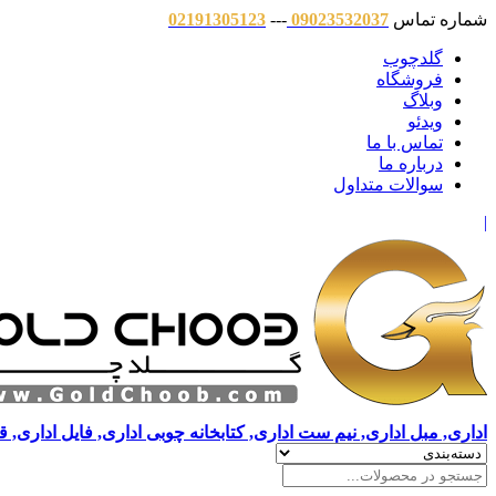
شماره تماس
09023532037
---
02191305123
گلدچوب
فروشگاه
وبلاگ
ویدئو
تماس با ما
درباره ما
سوالات متداول
|
اداری, مبل اداری, نیم ست اداری, کتابخانه چوبی اداری, فایل اداری, 