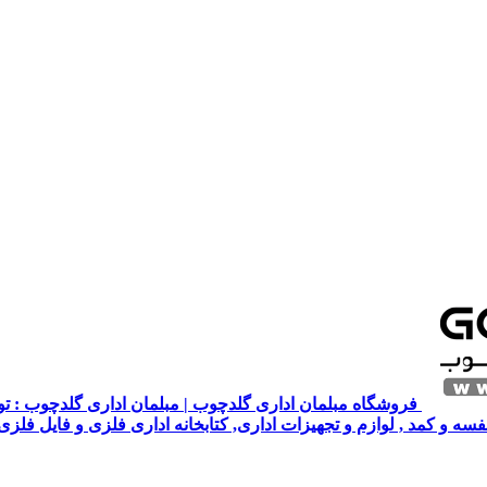
فروشگاه مبلمان اداری گلدچوب | مبلمان اداری گلدچوب : تول
قفسه و کمد , لوازم و تجهیزات اداری, کتابخانه اداری فلزی و فایل فلز