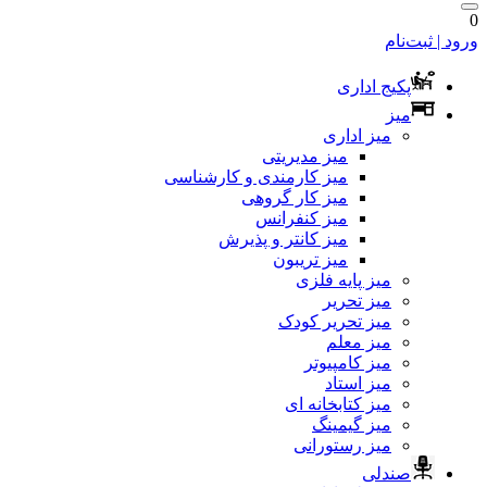
0
ورود | ثبت‌نام
پکیج اداری
میز
میز اداری
میز مدیریتی
میز کارمندی و کارشناسی
میز کار گروهی
میز کنفرانس
میز کانتر و پذیرش
میز تریبون
میز پایه فلزی
میز تحریر
میز تحریر کودک
میز معلم
میز کامپیوتر
میز استاد
میز کتابخانه ای
میز گیمینگ
میز رستورانی
صندلی