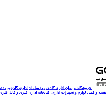
فروشگاه مبلمان اداری گلدچوب | مبلمان اداری گلدچوب : تول
قفسه و کمد , لوازم و تجهیزات اداری, کتابخانه اداری فلزی و فایل فلز