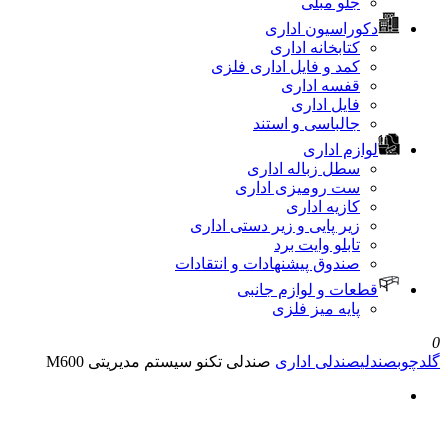
جلو مبلی
دکوراسیون اداری
کتابخانه اداری
کمد و فایل اداری فلزی
قفسه اداری
فایل اداری
جالباسی و استند
لوازم اداری
سطل زباله اداری
ست رومیزی اداری
کازیه اداری
زیر پایی و زیر دستی اداری
تابلو وایت برد
صندوق پیشنهادات و انتقادات
قطعات و لوازم جانبی
پایه میز فلزی
0
گلدچوب
صندلی
صندلی اداری
صندلی تکنو سیستم مدیریتی M600