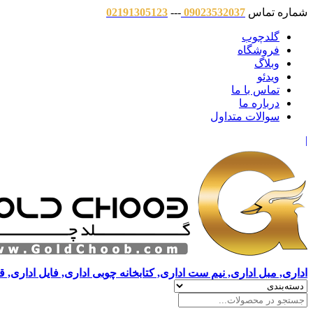
شماره تماس
09023532037
---
02191305123
گلدچوب
فروشگاه
وبلاگ
ویدئو
تماس با ما
درباره ما
سوالات متداول
|
اداری, مبل اداری, نیم ست اداری, کتابخانه چوبی اداری, فایل اداری, 