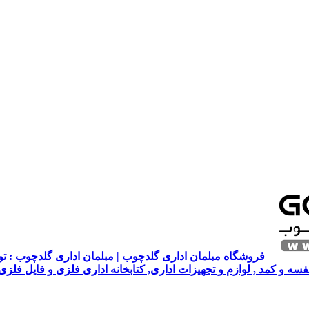
فروشگاه مبلمان اداری گلدچوب | مبلمان اداری گلدچوب : تول
قفسه و کمد , لوازم و تجهیزات اداری, کتابخانه اداری فلزی و فایل فلز