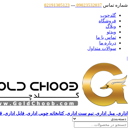
شماره تماس
09023532037
---
02191305123
گلدچوب
فروشگاه
وبلاگ
ویدئو
تماس با ما
درباره ما
سوالات متداول
|
اداری, مبل اداری, نیم ست اداری, کتابخانه چوبی اداری, فایل اداری, 