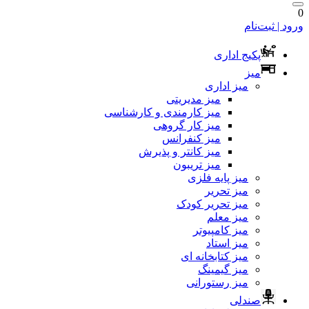
0
ورود | ثبت‌نام
پکیج اداری
میز
میز اداری
میز مدیریتی
میز کارمندی و کارشناسی
میز کار گروهی
میز کنفرانس
میز کانتر و پذیرش
میز تریبون
میز پایه فلزی
میز تحریر
میز تحریر کودک
میز معلم
میز کامپیوتر
میز استاد
میز کتابخانه ای
میز گیمینگ
میز رستورانی
صندلی