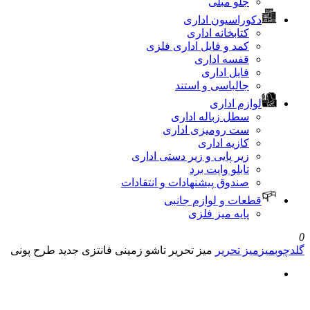
جلو مبلی
دکوراسیون اداری
کتابخانه اداری
کمد و فایل اداری فلزی
قفسه اداری
فایل اداری
جالباسی و استند
لوازم اداری
سطل زباله اداری
ست رومیزی اداری
کازیه اداری
زیر پایی و زیر دستی اداری
تابلو وایت برد
صندوق پیشنهادات و انتقادات
قطعات و لوازم جانبی
پایه میز فلزی
0
گلدچوب
میز
میز تحریر
میز تحریر تاشو زمینی فانتزی جدید طرح پونی