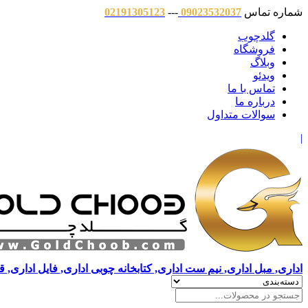
شماره تماس
09023532037
---
02191305123
گلدچوب
فروشگاه
وبلاگ
ویدئو
تماس با ما
درباره ما
سوالات متداول
|
اداری, مبل اداری, نیم ست اداری, کتابخانه چوبی اداری, فایل اداری, 