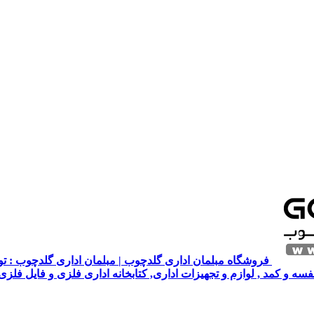
فروشگاه مبلمان اداری گلدچوب | مبلمان اداری گلدچوب : تول
قفسه و کمد , لوازم و تجهیزات اداری, کتابخانه اداری فلزی و فایل فلز