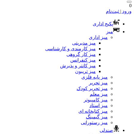
0
ورود | ثبت‌نام
پکیج اداری
میز
میز اداری
میز مدیریتی
میز کارمندی و کارشناسی
میز کار گروهی
میز کنفرانس
میز کانتر و پذیرش
میز تریبون
میز پایه فلزی
میز تحریر
میز تحریر کودک
میز معلم
میز کامپیوتر
میز استاد
میز کتابخانه ای
میز گیمینگ
میز رستورانی
صندلی