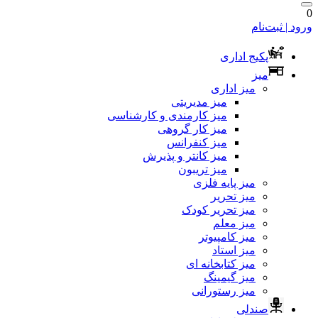
0
ورود | ثبت‌نام
پکیج اداری
میز
میز اداری
میز مدیریتی
میز کارمندی و کارشناسی
میز کار گروهی
میز کنفرانس
میز کانتر و پذیرش
میز تریبون
میز پایه فلزی
میز تحریر
میز تحریر کودک
میز معلم
میز کامپیوتر
میز استاد
میز کتابخانه ای
میز گیمینگ
میز رستورانی
صندلی