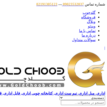
شماره تماس
09023532037
---
02191305123
گلدچوب
فروشگاه
وبلاگ
ویدئو
تماس با ما
درباره ما
سوالات متداول
|
اداری, مبل اداری, نیم ست اداری, کتابخانه چوبی اداری, فایل اداری, 