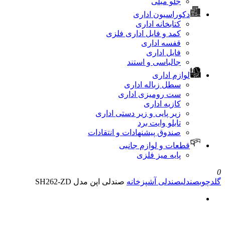
جلو مبلی
دکوراسیون اداری
کتابخانه اداری
کمد و فایل اداری فلزی
قفسه اداری
فایل اداری
جالباسی و استند
لوازم اداری
سطل زباله اداری
ست رومیزی اداری
کازیه اداری
زیر پایی و زیر دستی اداری
تابلو وایت برد
صندوق پیشنهادات و انتقادات
قطعات و لوازم جانبی
پایه میز فلزی
0
گلدچوب
صندلی
صندلی آشپزخانه
صندلی اپن مدل SH262-ZD