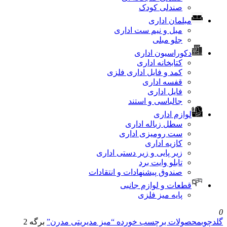
صندلی کودک
مبلمان اداری
مبل و نیم ست اداری
جلو مبلی
دکوراسیون اداری
کتابخانه اداری
کمد و فایل اداری فلزی
قفسه اداری
فایل اداری
جالباسی و استند
لوازم اداری
سطل زباله اداری
ست رومیزی اداری
کازیه اداری
زیر پایی و زیر دستی اداری
تابلو وایت برد
صندوق پیشنهادات و انتقادات
قطعات و لوازم جانبی
پایه میز فلزی
صولات برچسب خورده “میز مدیریتی مدرن”
برگه 2