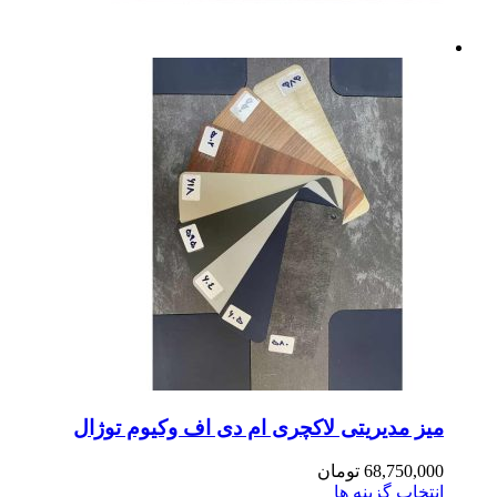
ز مدیریتی لاکچری ام دی اف وکیوم توژال
68,750,0
تومان
تخاب گزینه ها