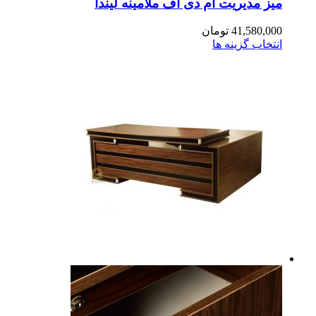
ز مدیریت ام دی اف ملامینه لیندا
41,580,0
تومان
تخاب گزینه ها