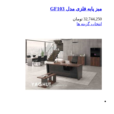
ز پایه فلزی مدل GF103
32,744,2
تومان
تخاب گزینه ها