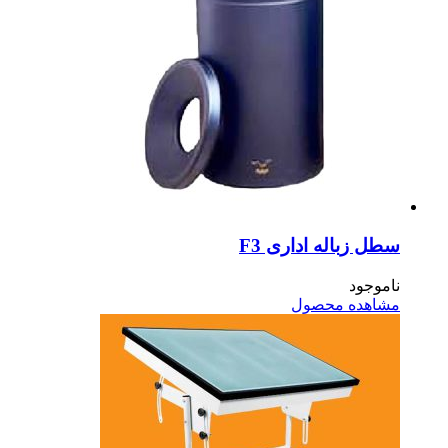
ل زباله اداری F3
موجود
اهده محصول