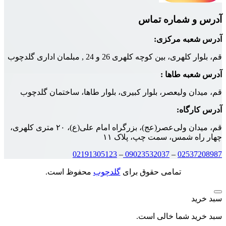
 شماره تماس
به مرکزی:
، بین کوچه کلهری 26 و 24 , مبلمان اداری گلدچوب
به طاها :
ن ولیعصر، بلوار کبیری، بلوار طاها، ساختمان گلدچوب
رگاه:
قم، میدان ولی‌عصر(عج)، بزرگراه امام علی(ع)، ۲۰ متری کلهری،
ه شمس، سمت چپ، پلاک ۱۱
02191305123
–
09023532037
–
0253
تمامی حقوق برای
گلدچوب
محفوظ است.
د
د شما خالی است.