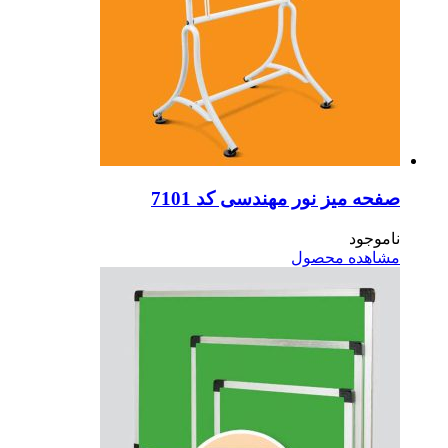
حه میز نور مهندسی کد 7101
موجود
اهده محصول