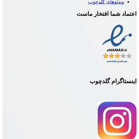
دئوهای گلدچوب
 شما افتخار ماست
گرام گلدچوب