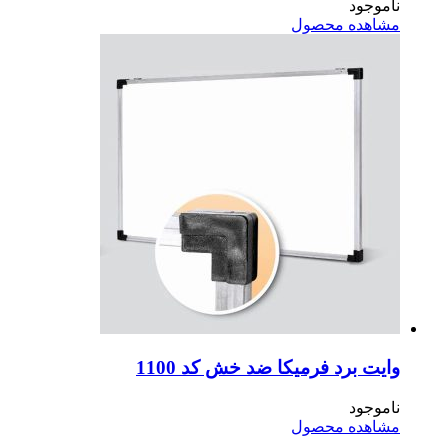
موجود
اهده محصول
یت برد فرمیکا ضد خش کد 1100
موجود
اهده محصول