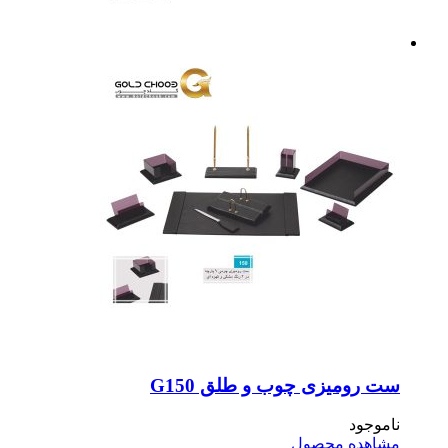
 رومیزی چوب و طلق G150
موجود
اهده محصول