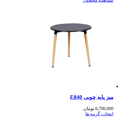
اهده محصول
ز پایه چوبی E840
6,700,0
تومان
تخاب گزینه ها