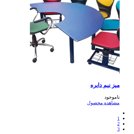
ز نیم دایره
موجود
اهده محصول