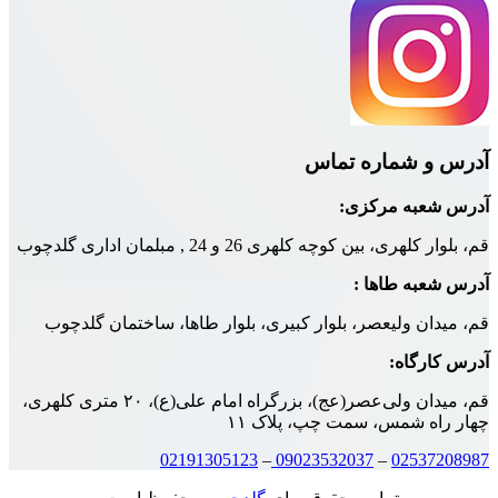
 شماره تماس
به مرکزی:
، بین کوچه کلهری 26 و 24 , مبلمان اداری گلدچوب
به طاها :
ن ولیعصر، بلوار کبیری، بلوار طاها، ساختمان گلدچوب
رگاه:
قم، میدان ولی‌عصر(عج)، بزرگراه امام علی(ع)، ۲۰ متری کلهری،
ه شمس، سمت چپ، پلاک ۱۱
02191305123
–
09023532037
–
0253