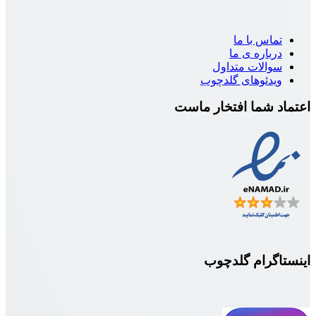
اس با ما
باره ی ما
الات متداول
دئوهای گلدچوب
 شما افتخار ماست
گرام گلدچوب